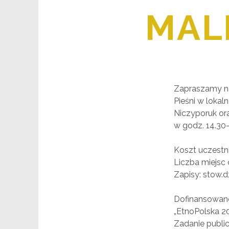
MALI
Zapraszamy na
Pieśni w lokal
Niczyporuk ora
w godz. 14.30
Koszt uczestn
Liczba miejsc 
Zapisy: stow.
Dofinansowan
„EtnoPolska 2
Zadanie publi