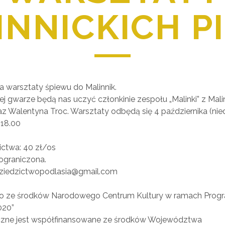
NNICKICH P
 warsztaty śpiewu do Malinnik.
nej gwarze będą nas uczyć członkinie zespołu „Malinki” z Mali
z Walentyna Troc. Warsztaty odbędą się 4 października (nied
-18.00
ictwa: 40 zł/os
ograniczona.
dziedzictwopodlasia@gmail.com
o ze środków Narodowego Centrum Kultury w ramach Prog
020”
czne jest współfinansowane ze środków Województwa