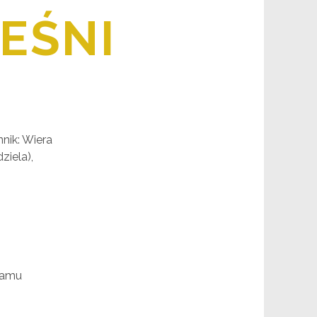
IEŚNI
nnik: Wiera
ziela),
ramu