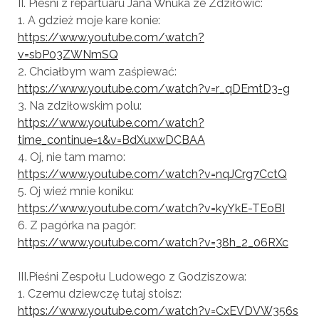
II. Pieśni z repartuaru Jana Wnuka ze Zdziłowic:
1. A gdzież moje kare konie:
https://www.youtube.com/
watch?
v=sbP03ZWNmSQ
2. Chciałbym wam zaśpiewać:
https://www.youtube.com/
watch?v=r_qDEmtD3-g
3. Na zdziłowskim polu:
https://www.youtube.com/
watch?
time_continue=1&v=BdX
uxwDCBAA
4. Oj, nie tam mamo:
https://www.youtube.com/
watch?v=nqJCrg7CctQ
5. Oj wieź mnie koniku:
https://www.youtube.com/
watch?v=kyYkE-TEoBI
6. Z pagórka na pagór:
https://www.youtube.com/
watch?v=38h_2_06RXc
III.Pieśni Zespołu Ludowego z Godziszowa:
1. Czemu dziewczę tutaj stoisz:
https://www.youtube.com/
watch?v=CxEVDVW356s