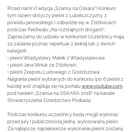
Przed nami VI edycja „Szansy na Oskara”! Konkurs
tym razem dotyczy pieśni z Lubelszczyzny, z
powiatu janowskiego i odbędzie się w Zdziłoicach
podczas Festiwalu „Na rozstajny
ch drogach”.
Zapraszamy do udziału w konkursie! Uczestnicy mają
za zadanie poznać repertuar z jednej lub z dwóch
kategorii:
• pieśni Władysławy Małek z Władysławowa
• pieśni Jana Wniuk ze Zdziłowic
• pieśni Zespołu Ludowego z Godziszowa
Nagrania pieśni wybranych do konkursu (po 6 pieśni z
każdej wsi) znajdują się na portalu
www.youtube.com
pod hasłem „Szansa na OSKARA 2016” na kanale
Stowarzyszenia Dziedzictwo Podlasia.
Podczas konkursu uczestnicy będą mogli wykonać
przed jury i publicznością jedną, wylosowaną pieśń.
Za najlepsze, najciekawsze wykonanie pieśni zostaną