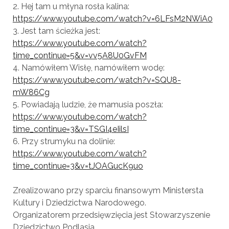
2. Hej tam u młyna rosła kalina:
https://www.youtube.com/
watch?v=6LFsM2NWiA0
3. Jest tam ścieżka jest:
https://www.youtube.com/
watch?
time_continue=5&v=vv5
A8U0GvFM
4. Namówiłem Wisłę, namówiłem wodę:
https://www.youtube.com/
watch?v=SQU8-
mW86Cg
5. Powiadają ludzie, że mamusia poszła:
https://www.youtube.com/
watch?
time_continue=3&v=TSG
I4eIilsI
6. Przy strumyku na dolinie:
https://www.youtube.com/
watch?
time_continue=3&v=tJO
AGucK9uo
Zrealizowano przy sparciu finansowym Ministersta
Kultury i Dziedzictwa Narodowego.
Organizatorem przedsięwzięcia jest Stowarzyszenie
Dziedzictwo Podlasia.