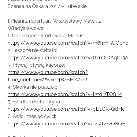
Szansa na Oskara 2017 – Lubelskie
I. Pieśni z repertuaru Władysławy Małek z
Władysławowa:
1.Jak żem jechał od swojej Maniusi:
https://www.youtube.com/
watch?v=m6hHn5UO0ho
2. Jeszcze nie świtało:
https://www.youtube.com/
watch?v=GzmXOAqCJ3A
3. Pływaj, pływaj kacorze:
https://www.youtube.com/
watch?
time_continue=2&v=m4B
zSHrA2eU
4. Sikorka nie ptaszek:
https://www.youtube.com/
watch?v=t2tqI2TO8IM
5. Szedłem koło młyna:
https://www.youtube.com/
watch?v=pEi1GK-QBHc
6. Świci miesiąc świci:
https://www.youtube.com/
watch?v=-zsftZwQKQE