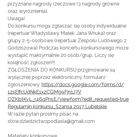
przyznane nagrody rzeczowe (3 nagrody główne
oraz wyróżnienia).
Uwaga!
Do konkursu mogą zgłaszać się osoby indywidualne
(repertuar Władysławy Małek, Jana Wnuka) oraz
grupy 2-5-osobowe (repertuar Zespołu Ludowego z
Godziszowa) Podczas koncertu konkursowego może
wystąpić maksymalnie 20 osób/grup. Liczy się
kolejność zgłoszeń!!!
ZGŁOSZENIA DO KONKURSU przyjmowane są
wyłącznie poprzez elektroniczny formularz
zgłoszeniowy:
https://docs.google.com/
forms/d/
1zsEffcUdNkE1xzCQMg9Fjn1J7V
OZKbtKvL_r46qPnsE/
viewform?edit_requested=tru
e
Regulamin konkursu_Szansa 2017 Lubelskie
.
W razie pytań prosimy pisać na
stow.dziedzictwopodlasia@g
mail.com
Materiały konkursowe