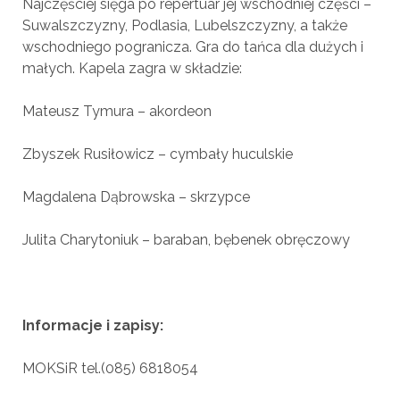
Najczęściej sięga po repertuar jej wschodniej części –
Suwalszczyzny, Podlasia, Lubelszczyzny, a także
wschodniego pogranicza. Gra do tańca dla dużych i
małych.
Kapela zagra w składzie:
Mateusz Tymura – akordeon
Zbyszek Rusiłowicz – cymbały huculskie
Magdalena Dąbrowska – skrzypce
Julita Charytoniuk – baraban, bębenek obręczowy
Informacje i zapisy:
MOKSiR tel.(085) 6818054